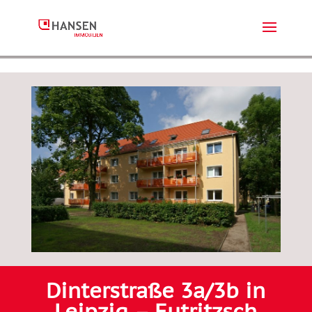
Dinterstraße 3a/3b in
Leipzig – Eutritzsch